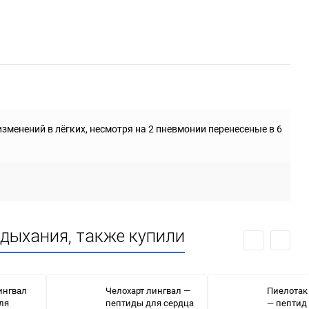
изменений в лёгких, несмотря на 2 пневмонии перенесеные в 6
 дыхания, также купили
ингвал
Челохарт лингвал —
Пиелотак
ля
пептиды для сердца
— пептид