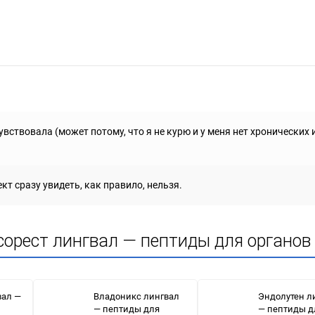
вствовала (может потому, что я не курю и у меня нет хронических 
т сразу увидеть, как правило, нельзя.
сорест лингвал — пептиды для органов
вал —
Владоникс лингвал
Эндолутен л
— пептиды для
— пептиды д