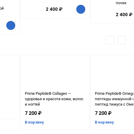
почек
ой
2 400
₽
2 400
₽
Prime Peptide® Collagen —
Prime Peptide® Omeg
здоровье и красота кожи, волос
пептиды иммунной 
и ногтей
пептид тимуса с Омег
7 200
₽
7 200
₽
В корзину
В корзину