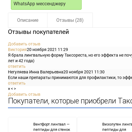
WhatsApp мессенджеру
Описание
Отзывы (28)
Отзывы покупателей
Добавить отзыв
Виктория
20 ноября 2021 11:29
Я брала лингвальную форму Таксореста, но его эффекта не почу
лет и 42 года)
ответить
Негуляева Инна Валерьевна
20 ноября 2021 11:30
Если наши препараты принимаются для профилактики, то эффек
ответить
×
<
>
Добавить отзыв
Покупатели, которые приобрели Так
Вентфорт лингвал —
Визолутен линг
пептиды для стенок
пептиды для