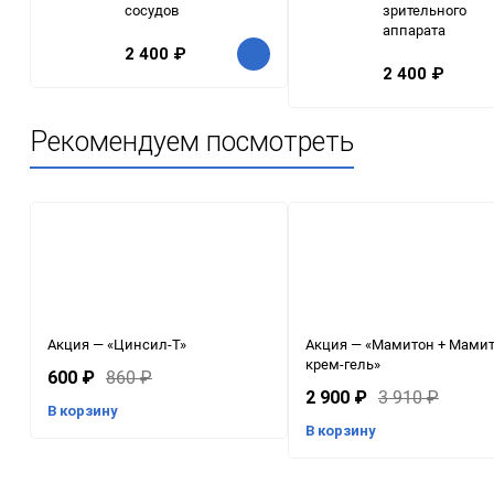
сосудов
зрительного
аппарата
2 400
₽
2 400
₽
Рекомендуем посмотреть
Акция — «Цинсил-Т»
Акция — «Мамитон + Мами
крем-гель»
600
₽
860
₽
2 900
₽
3 910
₽
В корзину
В корзину