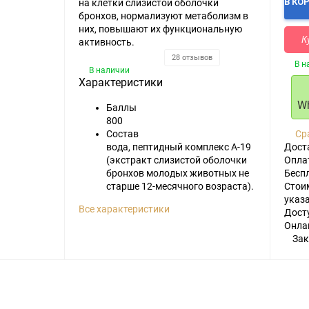
В КО
на клетки слизистой оболочки
бронхов, нормализуют метаболизм в
них, повышают их функциональную
К
активность.
28 отзывов
В н
В наличии
Характеристики
W
Баллы
800
Ср
Состав
Дост
вода, пептидный комплекс А-19
Опла
(экстракт слизистой оболочки
Бесп
бронхов молодых животных не
Стоим
старше 12-месячного возраста).
указ
Все характеристики
Дост
Онла
Зак