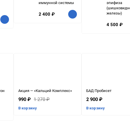
иммунной системы
эпифиза
(шишковидн
железы)
2 400
₽
4 500
₽
тон
Акция — «Кальций Комплекс»
БАД Пробисет
990
₽
1 270
₽
2 900
₽
В корзину
В корзину