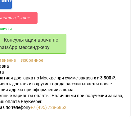
РЗИНУ
упить в 1 клик
аличии
Консультация врача по
hatsApp мессенджеру
авнение
Избранное
авка
та
латная доставка по Москве при сумме заказа
от 3 900 ₽
.
ость доставки в другие города рассчитывается после
ания адреса при оформлении заказа.
упные варианты оплаты: Наличными при получении заказа,
йн оплата PayKeeper.
аз по телефону
+7 (495) 728-5852