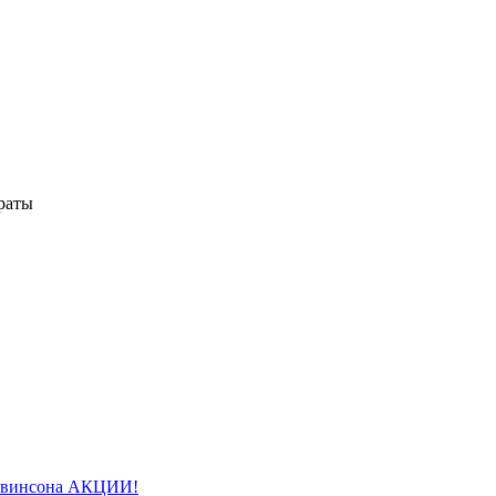
раты
авинсона АКЦИИ!