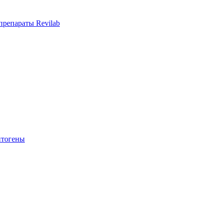
репараты Revilab
тогены