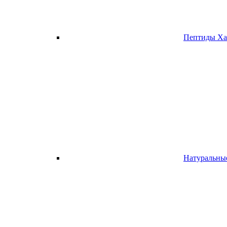
Пептиды Х
Натуральн