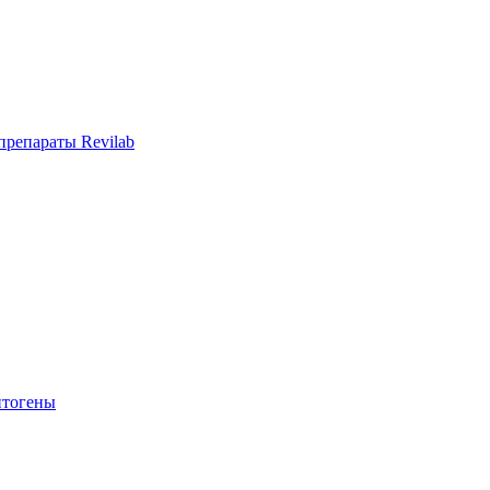
репараты Revilab
тогены