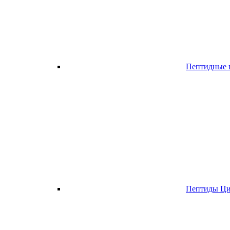
Пептидные п
Пептиды Ци