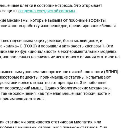
ышечные клетки в состояние стресса. Это открывает
ля защиты
сердечно-сосудистой системы
.
еские механизмы, которые вызывают побочные эффекты,
ы снижают выработку изопреноидов, пренилирование белка и
клеотид-связывающих доменов, богатых лейцином, и
 «вилка» O (FOXO) и повышали активность каспазы-1. Эти
снижали их функциональность в экспериментальных моделях.
й, направленных на снижение негативного влияния статинов на
овышенным уровнем липопротеинов низкой плотности (ЛПНП).
о некоторые пациенты, принимающие статины, испытывают
дозы или вовсе отказаться от препарата. Эти побочные
ают повреждений мышц. Однако биологические механизмы,
 такие осложнения, как тяжелая мышечная токсичность и
, принимающих статины.
пии статинами развивается статиновая миопатия, или
роблем с мышцами, связанных с приемом статинов. Они