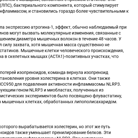
ЛПС), бактериального компонента, который стимулирует
 инфламмасом, и становились гораздо более чувствительными к
ла экспрессию атрогина-1, эффект, обычно наблюдаемый при
тинов могут вызвать молекулярные изменения, связанные с
ьшением диаметра мышечных волокон в течение 48 часов. У
 силу захвата, хотя мышечная масса существенно не
статинов. Мышечные клетки человеческого происхождения,
а в скелетных мышцах (ACTA1)-позитивных участках, что
потерей изопреноидов, команда вернула изопреноид
тановления уровня холестерина в клетках. Они также
MCC950 для подавления активности инфламмасомы NLRP3.
твующим геном NLRP3 и миобластах, полученных из
нистических экспериментов было посвящено флувастатину,
 в мышечных клетках, обработанных липополисахаридом.
оторого вырабатывается холестерин, но этот же путь
еноидов также уменьшает пренилирование белков. Эти