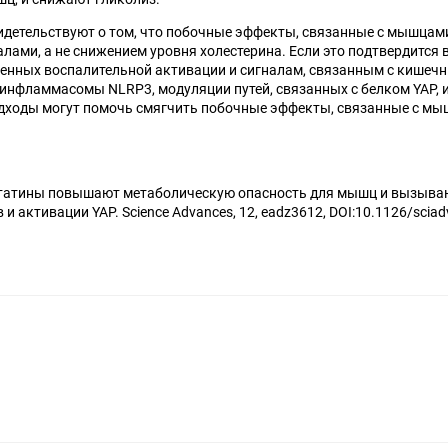
детельствуют о том, что побочные эффекты, связанные с мышцам
ами, а не снижением уровня холестерина. Если это подтвердится в
енных воспалительной активации и сигналам, связанным с кишечн
инфламмасомы NLRP3, модуляции путей, связанных с белком YAP, 
дходы могут помочь смягчить побочные эффекты, связанные с мыш
. Статины повышают метаболическую опасность для мышц и вызыва
 активации YAP. Science Advances, 12, eadz3612, DOI:10.1126/sciad