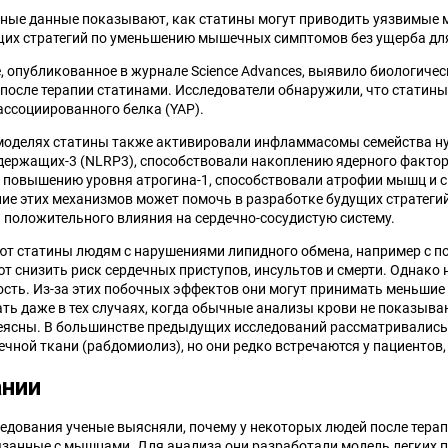
ые данные показывают, как статины могут приводить уязвимые м
щих стратегий по уменьшению мышечных симптомов без ущерба д
, опубликованное в журнале Science Advances, выявило биологич
после терапии статинами. Исследователи обнаружили, что статин
ассоциированного белка (YAP).
моделях статины также активировали инфламмасомы семейства ну
ержащих-3 (NLRP3), способствовали накоплению ядерного фактора
 повышению уровня атрогина-1, способствовали атрофии мышц и 
ние этих механизмов может помочь в разработке будущих стратеги
положительного влияния на сердечно-сосудистую систему.
т статины людям с нарушениями липидного обмена, например с п
т снизить риск сердечных приступов, инсультов и смерти. Однак
сть. Из-за этих побочных эффектов они могут принимать меньшие 
ть даже в тех случаях, когда обычные анализы крови не показыв
неясны. В большинстве предыдущих исследований рассматривались
ной ткани (рабдомиолиз), но они редко встречаются у пациентов
ании
ледования ученые выясняли, почему у некоторых людей после тера
занные с мышцами. Для анализа они разработали модель легких п