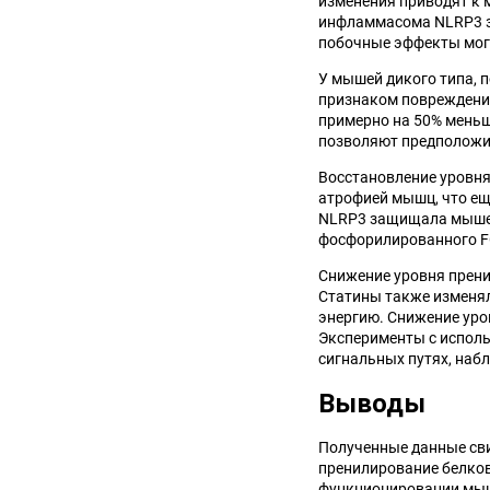
изменения приводят к 
инфламмасома NLRP3 за
побочные эффекты могу
У мышей дикого типа, 
признаком повреждени
примерно на 50% меньш
позволяют предположит
Восстановление уровня
атрофией мышц, что ещ
NLRP3 защищала мышей
фосфорилированного F
Снижение уровня прени
Статины также изменял
энергию. Снижение уро
Эксперименты с исполь
сигнальных путях, наб
Выводы
Полученные данные сви
пренилирование белков
функционировании мыш