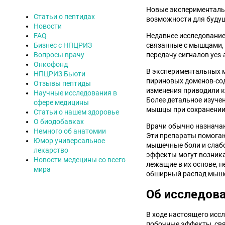
Новые экспериментальн
Статьи о пептидах
возможности для буду
Новости
FAQ
Недавнее исследование
Бизнес с НПЦРИЗ
связанные с мышцами, 
Вопросы врачу
передачу сигналов yes-
Онкофонд
В экспериментальных 
НПЦРИЗ Бьюти
пириновых доменов-сод
Отзывы пептиды
изменения приводили к
Научные исследования в
Более детальное изуче
сфере медицины
мышцы при сохранении 
Статьи о нашем здоровье
О биодобавках
Врачи обычно назначаю
Немного об анатомии
Эти препараты помогаю
Юмор универсальное
мышечные боли и слабо
лекарство
эффекты могут возника
Новости медецины со всего
лежащие в их основе, 
мира
обширный распад мышеч
Об исследов
В ходе настоящего исс
побочные эффекты, свя