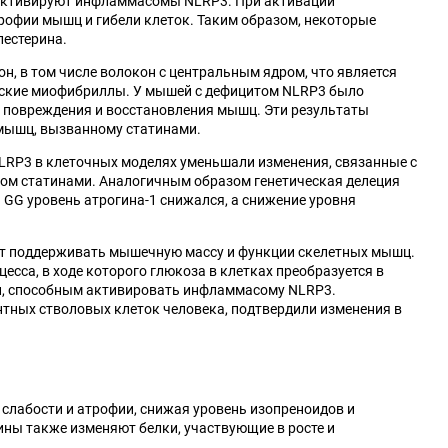
е активируют инфламмасомы NLRP3. При активации
офии мышц и гибели клеток. Таким образом, некоторые
лестерина.
, в том числе волокон с центральным ядром, что является
еские миофибриллы. У мышей с дефицитом NLRP3 было
 повреждения и восстановления мышц. Эти результаты
 мышц, вызванному статинами.
LRP3 в клеточных моделях уменьшали изменения, связанные с
ном статинами. Аналогичным образом генетическая делеция
G уровень атрогина-1 снижался, а снижение уровня
ет поддерживать мышечную массу и функции скелетных мышц.
сса, в ходе которого глюкоза в клетках преобразуется в
и, способным активировать инфламмасому NLRP3.
тных стволовых клеток человека, подтвердили изменения в
слабости и атрофии, снижая уровень изопреноидов и
ны также изменяют белки, участвующие в росте и