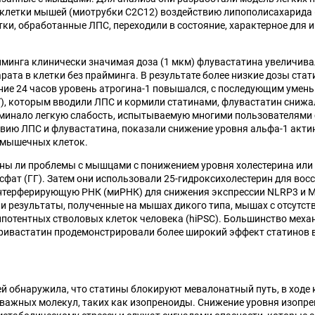
летки мышей (миотрубки C2C12) воздействию липополисахарида (
тки, обработанные ЛПС, переходили в состояние, характерное для
минга клинически значимая доза (1 мкм) флувастатина увеличива
рата в клетки без прайминга. В результате более низкие дозы ста
ние 24 часов уровень атрогина-1 повышался, с последующим умен
), которым вводили ЛПС и кормили статинами, флувастатин снижал
минало легкую слабость, испытываемую многими пользователями 
вию ЛПС и флувастатина, показали снижение уровня альфа-1 актин
 мышечных клеток.
ны ли проблемы с мышцами с понижением уровня холестерина или 
фат (ГГ). Затем они использовали 25-гидроксихолестерин для восс
нтерферирующую РНК (миРНК) для снижения экспрессии NLRP3 и 
и результаты, полученные на мышах дикого типа, мышах с отсутс
отентных стволовых клеток человека (hiPSC). Большинство меха
еривастатин продемонстрировали более широкий эффект статинов
й обнаружила, что статины блокируют мевалонатный путь, в ходе к
 важных молекул, таких как изопреноиды. Снижение уровня изопр