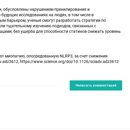
и, обусловлены нарушением пренилирования и
 будущих исследованиях на людях, в том числе в
ым барьером, ученые смогут разработать стратегии по
или тщательному изучению подходов, связанных с
цами, без ущерба для способности статинов снижать уровень
ют миопатию, опосредованную NLRP3, за счет снижения
v.adz3612, https://www.science.org/doi/10.1126/sciadv.adz3612
Написать комментарий