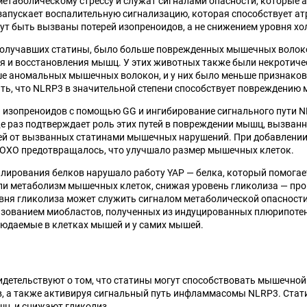
метаболическому стрессу и служат сигналами опасности, которы
пускает воспалительную сигнализацию, которая способствует атр
т быть вызваны потерей изопреноидов, а не снижением уровня хо
получавших статины, было больше поврежденных мышечных волокон
я и восстановления мышц. У этих животных также были некротич
е аномальных мышечных волокон, и у них было меньше признаков
ь, что NLRP3 в значительной степени способствует повреждению
 изопреноидов с помощью GG и ингибирование сигнального пути N
е раз подтверждает роль этих путей в повреждении мышц, вызван
 от вызванных статинами мышечных нарушений. При добавлении G
OXO предотвращалось, что улучшало размер мышечных клеток.
лирования белков нарушало работу YAP — белка, который помога
и метаболизм мышечных клеток, снижая уровень гликолиза — проце
вня гликолиза может служить сигналом метаболической опасност
зованием миобластов, полученных из индуцированных плюрипотен
людаемые в клетках мышей и у самих мышей.
детельствуют о том, что статины могут способствовать мышечной 
, а также активируя сигнальный путь инфламмасомы NLRP3. Стати
ц, и снижают гликолиз.