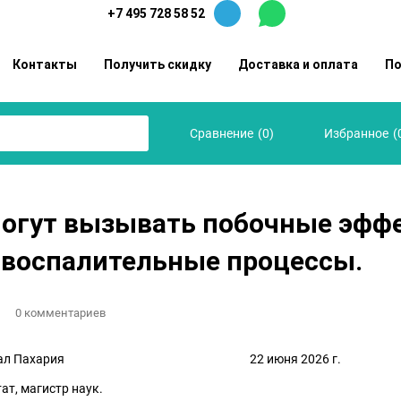
+7 495 728 58 52
Контакты
Получить скидку
Доставка и оплата
По
(
0
)
(
Сравнение
Избранное
огут вызывать побочные эфф
 воспалительные процессы.
0 комментариев
 Тошнивал Пахария 22 июня 2026 г.
ат, магистр наук.