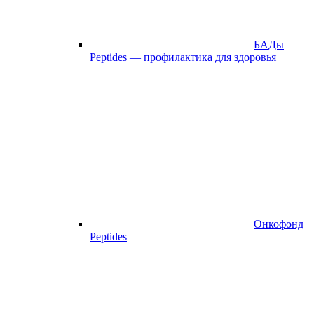
БАДы
Peptides — профилактика для здоровья
Онкофонд
Peptides