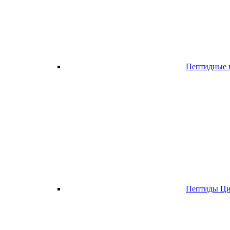
Пептидные п
Пептиды Ци