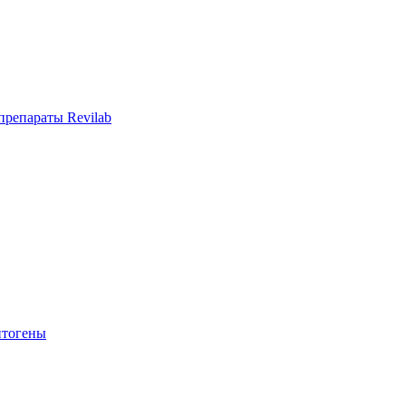
репараты Revilab
тогены