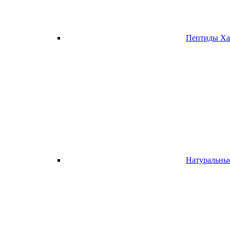
Пептиды Х
Натуральн