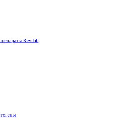
репараты Revilab
тогены