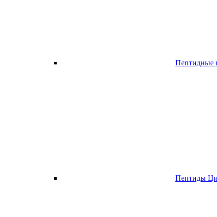
Пептидные п
Пептиды Ци