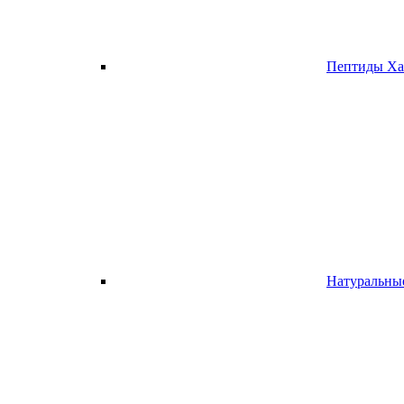
Пептиды Х
Натуральн