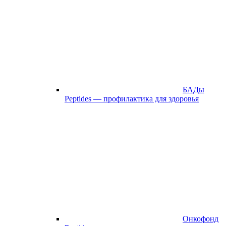
БАДы
Peptides — профилактика для здоровья
Онкофонд