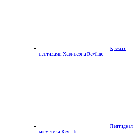
Крема с
пептидами Хавинсона Reviline
Пептидная
косметика Revilab