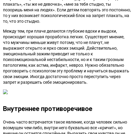
плакать», «ты же не девочка», «мне за тебя стыдно, ты
позоришь меня на людях». Если детям повторять это постоянно,
то у них возникает психологический блок на запрет плакать, на
то, что это стыдно.
Между тем, при плаче делаются глубокие вдохи и выдохи,
происходит хорошая проработка легких. Существует мнение,
что мужчины меньше живут потому, что не плачут, не
выражают открыто и ярко своих эмоций. Действительно,
эмоциональный зажим приводит не только к
психоэмоциональной нестабильности, но и к таким грозным
патологиям, как астма, инфаркт, невроз. Нужно обязательно
проговорить с психологом эту проблему и научиться выражать
свои эмоции. Иногда достаточно просто переступить через
запрет и разрешить себе эмоционировать.
Внутреннее противоречивое
Очень часто встречается такое явление, когда человек сильно
возмущен чем-либо, внутри него буквально все «кричит», но
внешне он остается спокойным. Выразить свои чувства он не