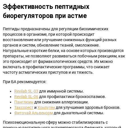
Эффективность пептидных
биорегуляторов при астме
Пептиды предназначены для регуляции биохимических
процессов в организме, при которой происходит
восстановление или улучшение сниженных функций разных
органов и систем, обновление тканей, омоложение.
Натуральные короткие белки, на основе которых производятся
препараты, не позволяют развиваться побочным реакциям, как
это происходит от фармакологических средств. Их можно
включать в профилактические программы, что снижает
частоту астматических приступов и их тяжесть.
При БА рекомендуется:
Revilab SL-03
для иммунной системы.
Revilab SL-06
для профилактики бронхоспазмов.
Панглюин
для снижения аллергизации.
Таксорест
и
Хонлутен
для улучшения здоровья бронхов.
Фиточай Альвенорм
для дыхательной системы.
Психоэмоциональную сферу можно стабилизировать с
помощью растительного антидепрессанта Феличита, который