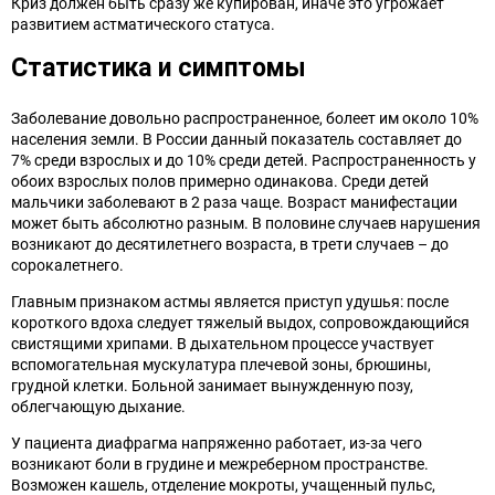
Криз должен быть сразу же купирован, иначе это угрожает
развитием астматического статуса.
Статистика и симптомы
Заболевание довольно распространенное, болеет им около 10%
населения земли. В России данный показатель составляет до
7% среди взрослых и до 10% среди детей. Распространенность у
обоих взрослых полов примерно одинакова. Среди детей
мальчики заболевают в 2 раза чаще. Возраст манифестации
может быть абсолютно разным. В половине случаев нарушения
возникают до десятилетнего возраста, в трети случаев – до
сорокалетнего.
Главным признаком астмы является приступ удушья: после
короткого вдоха следует тяжелый выдох, сопровождающийся
свистящими хрипами. В дыхательном процессе участвует
вспомогательная мускулатура плечевой зоны, брюшины,
грудной клетки. Больной занимает вынужденную позу,
облегчающую дыхание.
У пациента диафрагма напряженно работает, из-за чего
возникают боли в грудине и межреберном пространстве.
Возможен кашель, отделение мокроты, учащенный пульс,