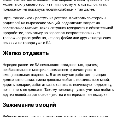
может в силу своего воспитания, потому, что «стыдно», «так
положено», «я покажусь людям слабым» и так далее.
Здесь также «ноги растут» из детства. Контроль со стороны
родителей на выражение эмоций, подавление, запрет на
собственное мнение. Такая ситуация нуждается в обязательной
проработке, поскольку во взрослом возрасте возникнет
тревожное расстройство, невроз, фобии или другие нарушения
психики, не говоря уже о БА.
Жалко отдавать
Нередко развитие БА связывают с жадностью, причем,
необязательно в материальном аспекте, зачастую это
эмоциональная жадность. В этом случае работает принцип
долженствования: «меня должны любить, восхищаться мной,
дарить подарки, заботиться, оказывать всяческую поддержку,
но я ничего не должен». Такому человеку нужно учиться любить
других людей, дарить свои чувства и материальные подарки.
Зажимание эмоций
Ребенок думает, что он сделал нечто «страшное», постыдное,