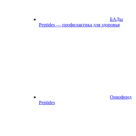
БАДы
Peptides — профилактика для здоровья
Онкофонд
Peptides