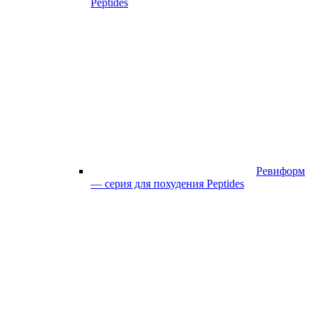
Peptides
Ревиформ
— серия для похудения Peptides