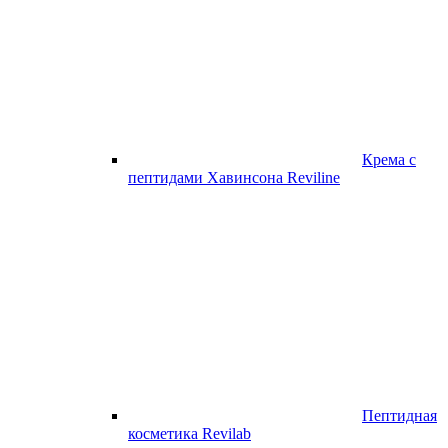
Крема с
пептидами Хавинсона Reviline
Пептидная
косметика Revilab