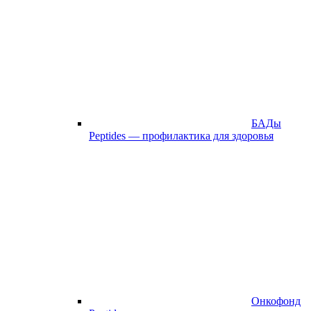
БАДы
Peptides — профилактика для здоровья
Онкофонд