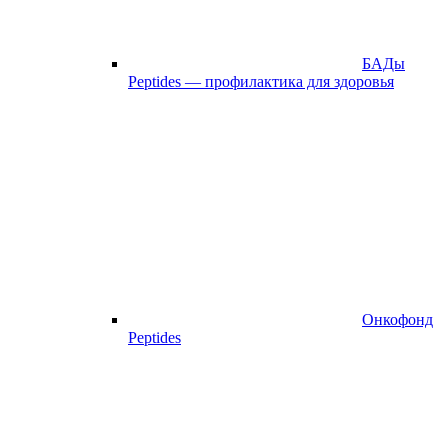
БАДы
Peptides — профилактика для здоровья
Онкофонд
Peptides