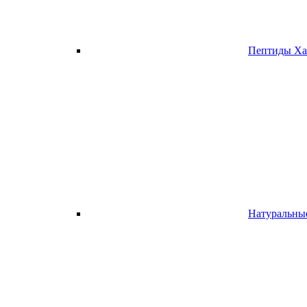
Пептиды Х
Натуральн