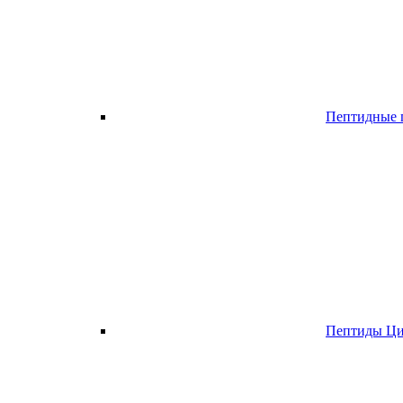
Пептидные п
Пептиды Ци