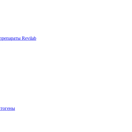
репараты Revilab
тогены